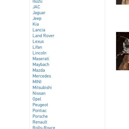
Isuzu
JAC
Jaguar
Jeep
Kia
Lancia
Land Rover
Lexus
Lifan
Lincoln
Maserati
Maybach
Mazda
Mercedes
MINI
Mitsubishi
Nissan
Opel
Peugeot
Pontiac
Porsche
Renault
Rolls-Royce