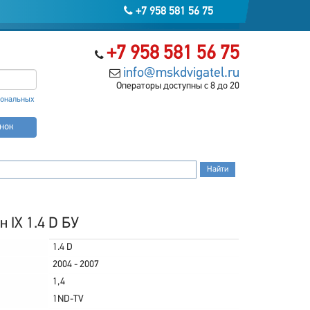
+7 958 581 56 75
+7 958 581 56 75
info@mskdvigatel.ru
Операторы доступны с 8 до 20
сональных
онок
н IX 1.4 D БУ
1.4 D
2004 - 2007
1,4
1ND-TV