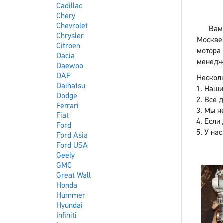
Cadillac
Chery
Chevrolet
Вам 
Chrysler
Москве
Citroen
мотора 
Dacia
менедже
Daewoo
DAF
Несколь
Daihatsu
Наши
Dodge
Все 
Ferrari
Мы не
Fiat
Если 
Ford
У нас
Ford Asia
Ford USA
Geely
GMC
Great Wall
Honda
Hummer
Hyundai
Infiniti