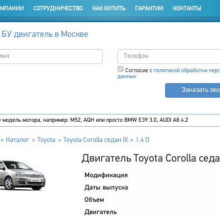
ОМПАНИИ
СОТРУДНИЧЕСТВО
КАК КУПИТЬ
ГАРАНТИИ
КОНТАКТЫ
 БУ двигатель в Москве
Согласие с
политикой обработки пер
данных
Заказать зв
Каталог
Toyota
Toyota Corolla седан IX
1.4 D
Двигатель Toyota Corolla седа
Модификация
Даты выпуска
Объем
Двигатель