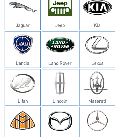
Jaguar
Jeep
Kia
Lancia
Land Rover
Lexus
Lifan
Lincoln
Maserati