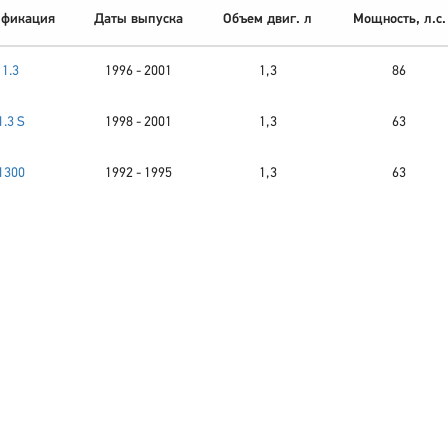
фикация
Даты выпуска
Объем двиг. л
Мощность, л.с.
1.3
1996 - 2001
1,3
86
1.3 S
1998 - 2001
1,3
63
1300
1992 - 1995
1,3
63