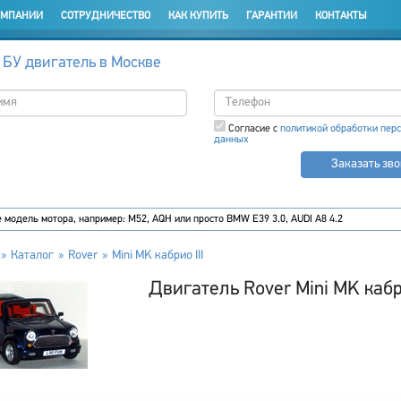
ОМПАНИИ
СОТРУДНИЧЕСТВО
КАК КУПИТЬ
ГАРАНТИИ
КОНТАКТЫ
 БУ двигатель в Москве
Согласие с
политикой обработки пер
данных
Заказать зв
Каталог
Rover
Mini MK кабрио III
Двигатель Rover Mini MK кабри