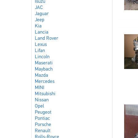
Isuzu
JAC
Jaguar
Jeep
Kia
Lancia
Land Rover
Lexus
Lifan
Lincoln
Maserati
Maybach
Mazda
Mercedes
MINI
Mitsubishi
Nissan
Opel
Peugeot
Pontiac
Porsche
Renault
Rolls-Royce