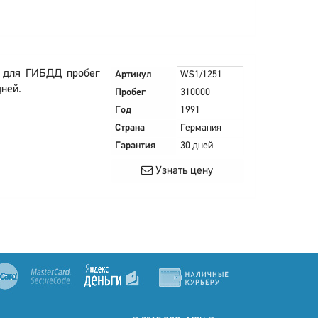
в для ГИБДД пробег
Артикул
WS1/1251
дней.
Пробег
310000
Год
1991
Страна
Германия
Гарантия
30 дней
Узнать цену