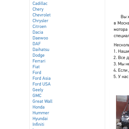
Cadillac
Chery
Chevrolet
Вы х
Chrysler
в Москв
Citroen
мотора 
Dacia
специал
Daewoo
DAF
Несколь
Daihatsu
Наши
Dodge
Все 
Ferrari
Мы не
Fiat
Если 
Ford
У нас
Ford Asia
Ford USA
Geely
GMC
Great Wall
Honda
Hummer
Hyundai
Infiniti