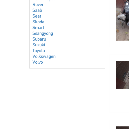
Rover
Saab
Seat
Skoda
Smart
Ssangyong
Subaru
Suzuki
Toyota
Volkswagen
Volvo