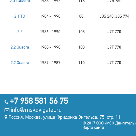
2.0 i Quadra
1988 - 1992
118
J7R 760
2.1 TD
1984 - 1990
88
J8S 240; J8S 774
2.2
1986 - 1990
108
J7T 770
2.2 Quadra
1988 - 1990
108
J7T 770
2.2 Quadra
1987 - 1987
110
J7T 770
+7 958 581 56 75
info@mskdvigatel.ru
Россия, Москва, улица Фридриха Энгельса, 75, стр. 11
© 2017 ООО «МСК Двигатель»
Карта сайта