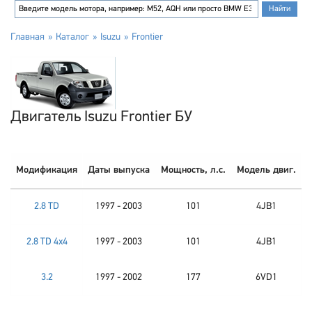
Главная
Каталог
Isuzu
Frontier
Двигатель Isuzu Frontier БУ
Модификация
Даты выпуска
Мощность, л.с.
Модель двиг.
2.8 TD
1997 - 2003
101
4JB1
2.8 TD 4x4
1997 - 2003
101
4JB1
3.2
1997 - 2002
177
6VD1