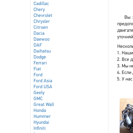
Cadillac
Chery
Chevrolet
Вы 
Chrysler
предоп
Citroen
двигате
Dacia
уточняй
Daewoo
DAF
Несколь
Daihatsu
Наши
Dodge
Все 
Ferrari
Мы не
Fiat
Если 
Ford
У нас
Ford Asia
Ford USA
Geely
GMC
Great Wall
Honda
Hummer
Hyundai
Infiniti