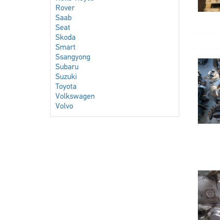
Rover
Saab
Seat
Skoda
Smart
Ssangyong
Subaru
Suzuki
Toyota
Volkswagen
Volvo