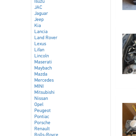
Isuzu
JAC
Jaguar
Jeep
Kia
Lancia
Land Rover
Lexus
Lifan
Lincoln
Maserati
Maybach
Mazda
Mercedes
MINI
Mitsubishi
Nissan
Opel
Peugeot
Pontiac
Porsche
Renault
Rolls-Royce