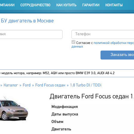
ОМПАНИИ
СОТРУДНИЧЕСТВО
КАК КУПИТЬ
ГАРАНТИИ
КОНТАКТЫ
 БУ двигатель в Москве
Согласие с
политикой обработки пер
данных
Заказать зв
Каталог
Ford
Ford Focus седан
1.8 Turbo DI / TDDi
Двигатель Ford Focus седан 1.
Модификация
Даты выпуска
Объем
Двигатель