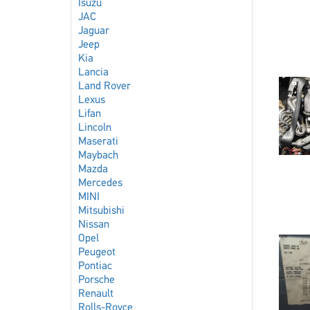
Isuzu
JAC
Jaguar
Jeep
Kia
Lancia
Land Rover
Lexus
Lifan
Lincoln
Maserati
Maybach
Mazda
Mercedes
MINI
Mitsubishi
Nissan
Opel
Peugeot
Pontiac
Porsche
Renault
Rolls-Royce