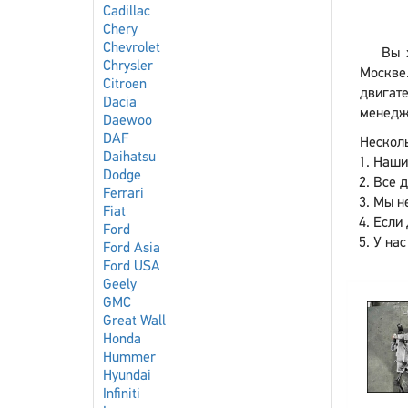
Cadillac
Chery
Chevrolet
Вы 
Chrysler
Москве
Citroen
двигат
Dacia
менедже
Daewoo
DAF
Несколь
Daihatsu
Наши
Dodge
Все 
Ferrari
Мы не
Fiat
Если 
Ford
У нас
Ford Asia
Ford USA
Geely
GMC
Great Wall
Honda
Hummer
Hyundai
Infiniti