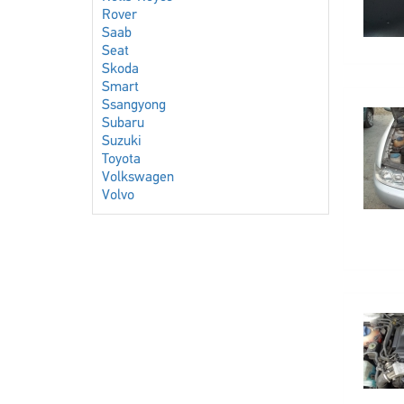
Rover
Saab
Seat
Skoda
Smart
Ssangyong
Subaru
Suzuki
Toyota
Volkswagen
Volvo