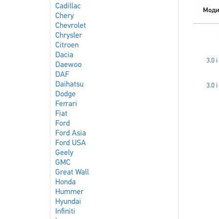
Cadillac
Моди
Chery
Chevrolet
Chrysler
Citroen
Dacia
3.0 i
Daewoo
DAF
Daihatsu
3.0 i
Dodge
Ferrari
Fiat
Ford
Ford Asia
Ford USA
Geely
GMC
Great Wall
Honda
Hummer
Hyundai
Infiniti