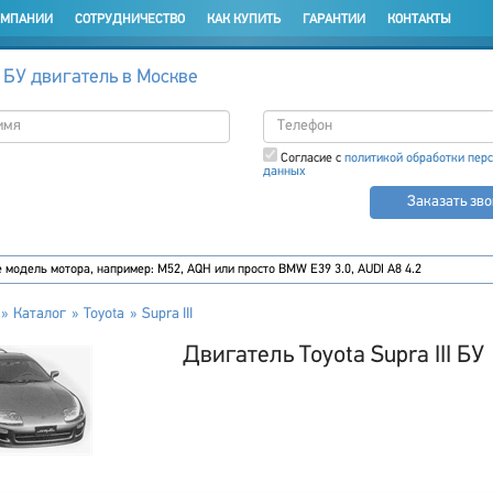
ОМПАНИИ
СОТРУДНИЧЕСТВО
КАК КУПИТЬ
ГАРАНТИИ
КОНТАКТЫ
 БУ двигатель в Москве
Согласие с
политикой обработки пер
данных
Заказать зв
Каталог
Toyota
Supra III
Двигатель Toyota Supra III БУ