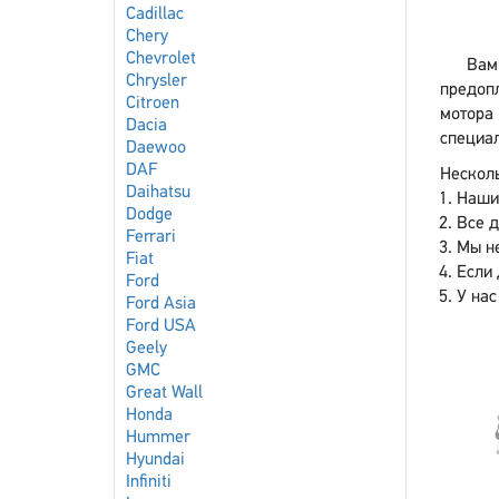
Cadillac
Chery
Chevrolet
Вам
Chrysler
предоп
Citroen
мотора 
Dacia
специал
Daewoo
DAF
Несколь
Daihatsu
Наши
Dodge
Все 
Ferrari
Мы не
Fiat
Если 
Ford
У нас
Ford Asia
Ford USA
Geely
GMC
Great Wall
Honda
Hummer
Hyundai
Infiniti