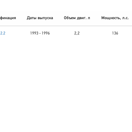
фикация
Даты выпуска
Объем двиг. л
Мощность, л.с.
2.2
1993 - 1996
2,2
136