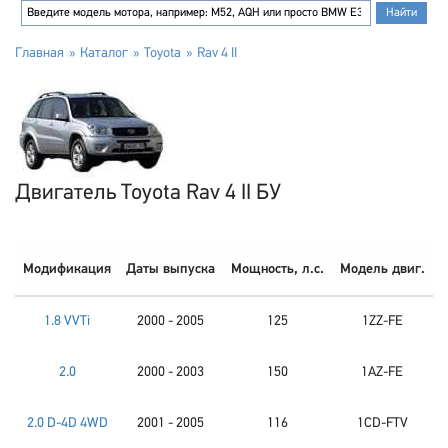
Главная
Каталог
Toyota
Rav 4 II
Двигатель Toyota Rav 4 II БУ
Модификация
Даты выпуска
Мощность, л.с.
Модель двиг.
1.8 VVTi
2000 - 2005
125
1ZZ-FE
2.0
2000 - 2003
150
1AZ-FE
2.0 D-4D 4WD
2001 - 2005
116
1CD-FTV