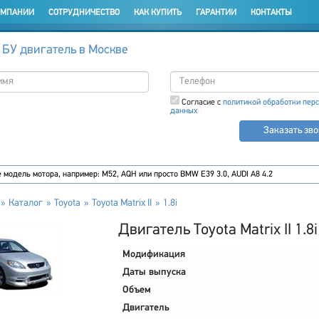
ОМПАНИИ
СОТРУДНИЧЕСТВО
КАК КУПИТЬ
ГАРАНТИИ
КОНТАКТЫ
 БУ двигатель в Москве
Согласие с
политикой обработки пер
данных
Заказать зв
Каталог
Toyota
Toyota Matrix II
1.8i
Двигатель Toyota Matrix II 1.8
Модификация
Даты выпуска
Объем
Двигатель