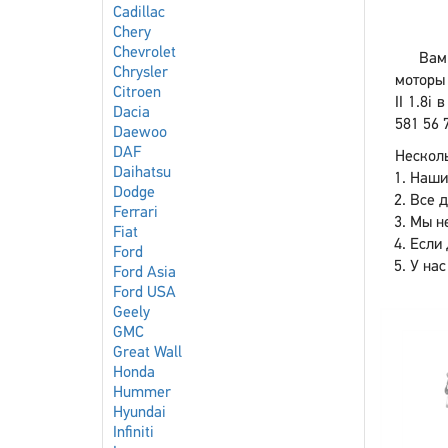
Cadillac
Chery
Chevrolet
Вам 
Chrysler
моторы 
Citroen
II 1.8i
Dacia
581 56 
Daewoo
DAF
Несколь
Daihatsu
Наши
Dodge
Все 
Ferrari
Мы не
Fiat
Если 
Ford
У нас
Ford Asia
Ford USA
Geely
GMC
Great Wall
Honda
Hummer
Hyundai
Infiniti