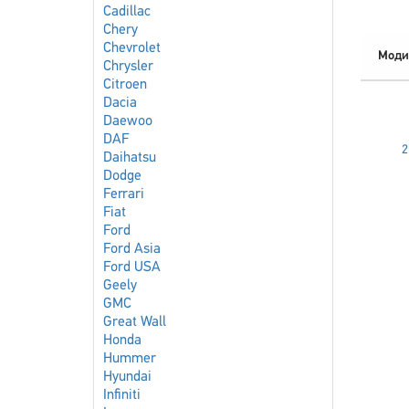
Cadillac
Chery
Chevrolet
Моди
Chrysler
Citroen
Dacia
Daewoo
DAF
2
Daihatsu
Dodge
Ferrari
Fiat
Ford
Ford Asia
Ford USA
Geely
GMC
Great Wall
Honda
Hummer
Hyundai
Infiniti