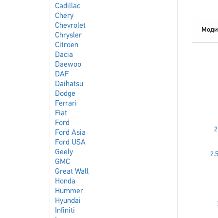
Cadillac
Chery
Chevrolet
Моди
Chrysler
Citroen
Dacia
Daewoo
DAF
Daihatsu
Dodge
Ferrari
Fiat
Ford
2
Ford Asia
Ford USA
Geely
2.
GMC
Great Wall
Honda
Hummer
Hyundai
Infiniti