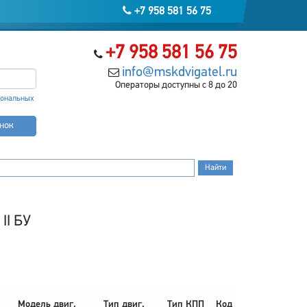
+7 958 581 56 75
+7 958 581 56 75
info@mskdvigatel.ru
Операторы доступны с 8 до 20
сональных
онок
II БУ
Модель двиг.
Тип двиг.
Тип КПП
Код