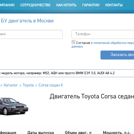
ОМПАНИИ
СОТРУДНИЧЕСТВО
КАК КУПИТЬ
ГАРАНТИИ
КОНТАКТЫ
 БУ двигатель в Москве
Согласие с
политикой обработки пер
данных
Заказать зв
Каталог
Toyota
Corsa седан II
Двигатель Toyota Corsa седан 
фикация
Даты выпуска
Объем двиг. л
Мощность, л.с.