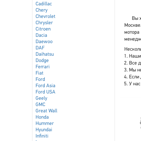
Cadillac
Chery
Chevrolet
Вы х
Chrysler
Москве
Citroen
мотора 
Dacia
менедже
Daewoo
DAF
Несколь
Daihatsu
Наши
Dodge
Все 
Ferrari
Мы не
Fiat
Если 
Ford
У нас
Ford Asia
Ford USA
Geely
GMC
Great Wall
Honda
Hummer
Hyundai
Infiniti