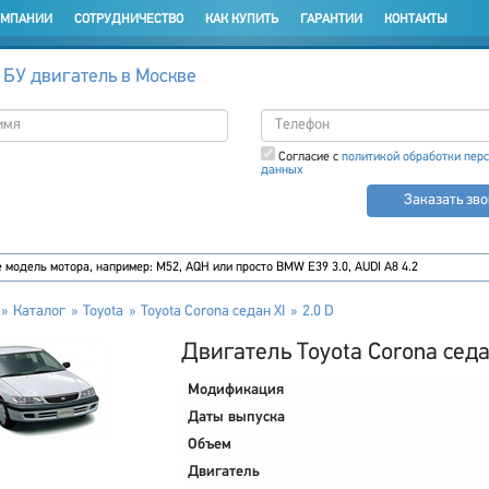
ОМПАНИИ
СОТРУДНИЧЕСТВО
КАК КУПИТЬ
ГАРАНТИИ
КОНТАКТЫ
 БУ двигатель в Москве
Согласие с
политикой обработки пер
данных
Заказать зв
Каталог
Toyota
Toyota Corona седан XI
2.0 D
Двигатель Toyota Corona седан
Модификация
Даты выпуска
Объем
Двигатель