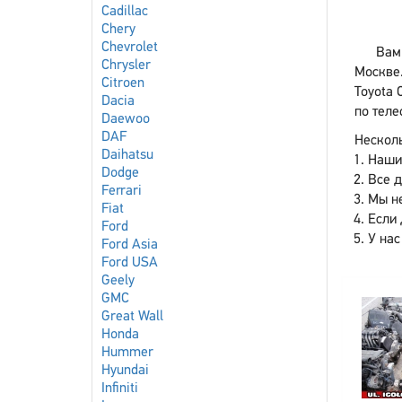
Cadillac
Chery
Chevrolet
Вам
Chrysler
Москве
Citroen
Toyota 
Dacia
по теле
Daewoo
DAF
Несколь
Daihatsu
Наши
Dodge
Все 
Ferrari
Мы не
Fiat
Если 
Ford
У нас
Ford Asia
Ford USA
Geely
GMC
Great Wall
Honda
Hummer
Hyundai
Infiniti