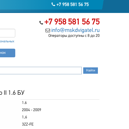
+7 958 581 56 75
+7 958 581 56 75
info@mskdvigatel.ru
Операторы доступны с 8 до 20
сональных
онок
 II 1.6 БУ
1.6
2004 - 2009
1,6
3ZZ-FE