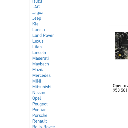
Isuzu
JAC
Jaguar
Jeep
Kia
Lancia
Land Rover
Lexus
Lifan
Lincoln
Maserati
Maybach
Mazda
Mercedes
MINI
Ориент
Mitsubishi
958 581
Nissan
Opel
Peugeot
Pontiac
Porsche
Renault
Rolls-Royce