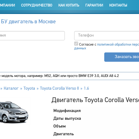
ОМПАНИИ
СОТРУДНИЧЕСТВО
КАК КУПИТЬ
ГАРАНТИИ
КОНТАКТЫ
 БУ двигатель в Москве
Согласие с
политикой обработки пер
данных
Заказать зв
Каталог
Toyota
Toyota Corolla Verso II
1.6
Двигатель Toyota Corolla Verso
Модификация
Даты выпуска
Объем
Двигатель