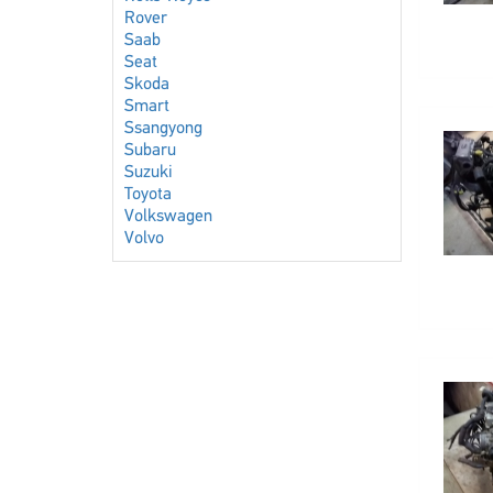
Rover
Saab
Seat
Skoda
Smart
Ssangyong
Subaru
Suzuki
Toyota
Volkswagen
Volvo