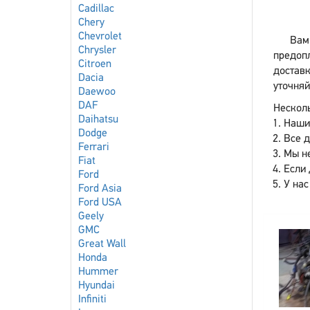
Cadillac
Chery
Chevrolet
Вам 
Chrysler
предоп
Citroen
доставк
Dacia
уточняй
Daewoo
DAF
Несколь
Daihatsu
Наши
Dodge
Все 
Ferrari
Мы не
Fiat
Если 
Ford
У нас
Ford Asia
Ford USA
Geely
GMC
Great Wall
Honda
Hummer
Hyundai
Infiniti