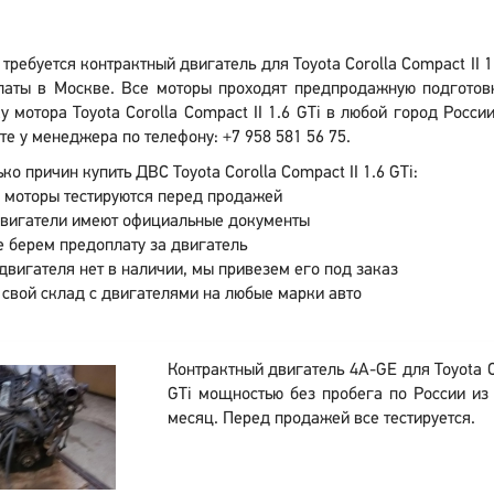
требуется контрактный двигатель для Toyota Corolla Compact II 
латы в Москве. Все моторы проходят предпродажную подготов
у мотора Toyota Corolla Compact II 1.6 GTi в любой город Росс
те у менеджера по телефону: +7 958 581 56 75.
ко причин купить ДВС Toyota Corolla Compact II 1.6 GTi:
 моторы тестируются перед продажей
двигатели имеют официальные документы
 берем предоплату за двигатель
двигателя нет в наличии, мы привезем его под заказ
 свой склад с двигателями на любые марки авто
Контрактный двигатель 4A-GE для Toyota Co
GTi мощностью без пробега по России из
месяц. Перед продажей все тестируется.