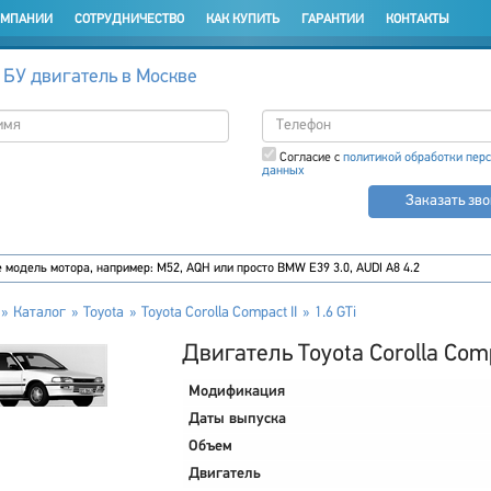
ОМПАНИИ
СОТРУДНИЧЕСТВО
КАК КУПИТЬ
ГАРАНТИИ
КОНТАКТЫ
 БУ двигатель в Москве
Согласие с
политикой обработки пер
данных
Заказать зв
Каталог
Toyota
Toyota Corolla Compact II
1.6 GTi
Двигатель Toyota Corolla Compa
Модификация
Даты выпуска
Объем
Двигатель