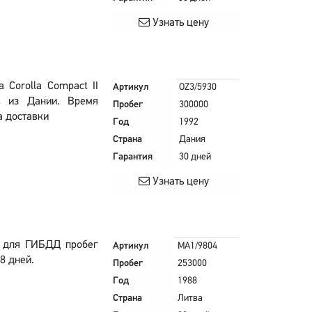
Узнать цену
 Corolla Compact II
Артикул
OZ3/5930
в из Дании. Время
Пробег
300000
а доставки
Год
1992
Страна
Дания
Гарантия
30 дней
Узнать цену
в для ГИБДД пробег
Артикул
MA1/9804
8 дней.
Пробег
253000
Год
1988
Страна
Литва