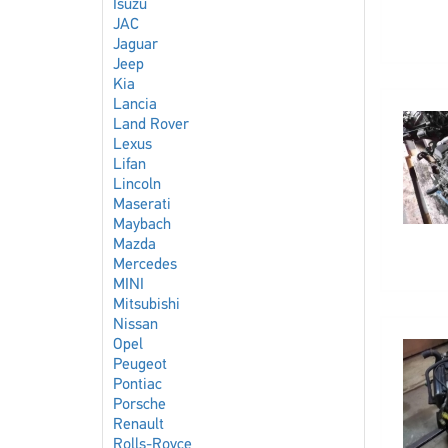
Isuzu
JAC
Jaguar
Jeep
Kia
Lancia
Land Rover
Lexus
Lifan
Lincoln
Maserati
Maybach
Mazda
Mercedes
MINI
Mitsubishi
Nissan
Opel
Peugeot
Pontiac
Porsche
Renault
Rolls-Royce