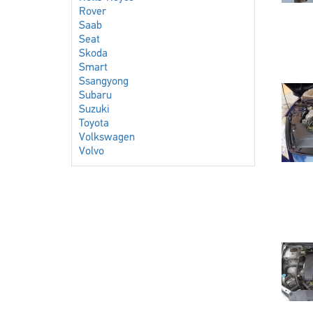
Rover
Saab
Seat
Skoda
Smart
Ssangyong
Subaru
Suzuki
Toyota
Volkswagen
Volvo