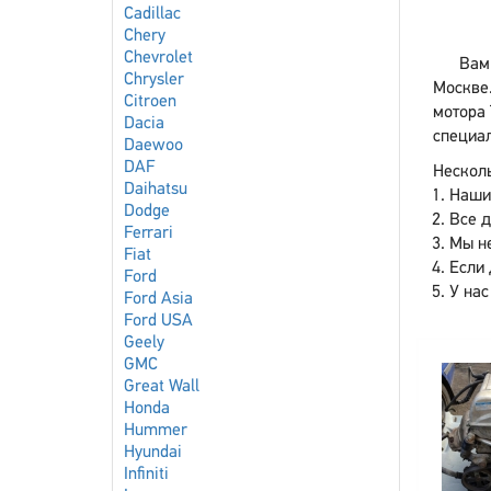
Cadillac
Chery
Chevrolet
Вам 
Chrysler
Москве
Citroen
мотора 
Dacia
специал
Daewoo
DAF
Несколь
Daihatsu
Наши
Dodge
Все 
Ferrari
Мы не
Fiat
Если 
Ford
У нас
Ford Asia
Ford USA
Geely
GMC
Great Wall
Honda
Hummer
Hyundai
Infiniti