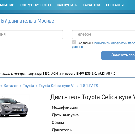
ОМПАНИИ
СОТРУДНИЧЕСТВО
КАК КУПИТЬ
ГАРАНТИИ
КОНТАКТЫ
 БУ двигатель в Москве
Согласие с
политикой обработки пер
данных
Заказать зв
Каталог
Toyota
Toyota Celica купе VII
1.8 16V TS
Двигатель Toyota Celica купе V
Модификация
Даты выпуска
Объем
Двигатель