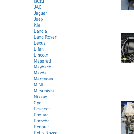
Isuzu
JAC
Jaguar
Jeep
Kia
Lancia
Land Rover
Lexus
Lifan
Lincoln
Maserati
Maybach
Mazda
Mercedes
MINI
Mitsubishi
Nissan
Opel
Peugeot
Pontiac
Porsche
Renault
Rolls-Royce