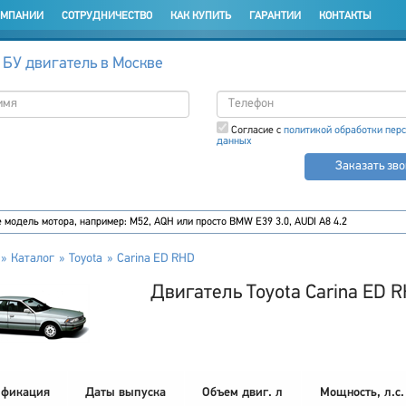
ОМПАНИИ
СОТРУДНИЧЕСТВО
КАК КУПИТЬ
ГАРАНТИИ
КОНТАКТЫ
 БУ двигатель в Москве
Согласие с
политикой обработки пер
данных
Заказать зв
Каталог
Toyota
Carina ED RHD
Двигатель Toyota Carina ED 
фикация
Даты выпуска
Объем двиг. л
Мощность, л.с.