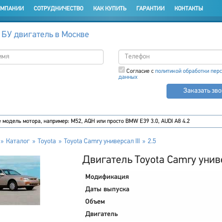
ОМПАНИИ
СОТРУДНИЧЕСТВО
КАК КУПИТЬ
ГАРАНТИИ
КОНТАКТЫ
 БУ двигатель в Москве
Согласие с
политикой обработки пер
данных
Заказать зв
Каталог
Toyota
Toyota Camry универсал III
2.5
Двигатель Toyota Camry универ
Модификация
Даты выпуска
Объем
Двигатель