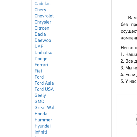
Cadillac
Chery
Chevrolet
Вам
Chrysler
без пр
Citroen
осущес
Dacia
компани
Daewoo
DAF
Несколь
Daihatsu
Наши
Dodge
Все 
Ferrari
Мы не
Fiat
Если 
Ford
У нас
Ford Asia
Ford USA
Geely
GMC
Great Wall
Honda
Hummer
Hyundai
Infiniti