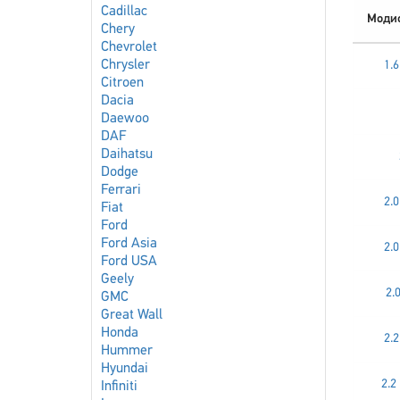
Cadillac
Моди
Chery
Chevrolet
Chrysler
1.6
Citroen
Dacia
Daewoo
DAF
Daihatsu
Dodge
Ferrari
2.
Fiat
Ford
Ford Asia
2.
Ford USA
Geely
2.
GMC
Great Wall
Honda
2.
Hummer
Hyundai
2.2
Infiniti