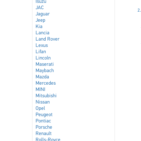
Isuzu
JAC
2
Jaguar
Jeep
Kia
Lancia
Land Rover
Lexus
Lifan
Lincoln
Maserati
Maybach
Mazda
Mercedes
MINI
Mitsubishi
Nissan
Opel
Peugeot
Pontiac
Porsche
Renault
Rolls-Royce