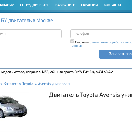
ОМПАНИИ
СОТРУДНИЧЕСТВО
КАК КУПИТЬ
ГАРАНТИИ
КОНТАКТЫ
 БУ двигатель в Москве
Согласие с
политикой обработки пер
данных
Заказать зв
Каталог
Toyota
Avensis универсал II
Двигатель Toyota Avensis унив