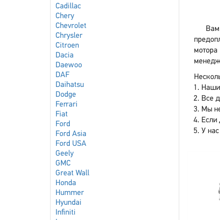
Cadillac
Chery
Chevrolet
Вам
Chrysler
предоп
Citroen
мотора 
Dacia
менедже
Daewoo
DAF
Несколь
Daihatsu
Наши
Dodge
Все 
Ferrari
Мы не
Fiat
Если 
Ford
У нас
Ford Asia
Ford USA
Geely
GMC
Great Wall
Honda
Hummer
Hyundai
Infiniti