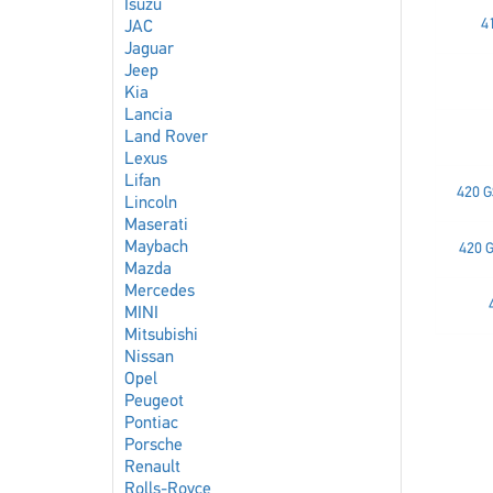
Isuzu
4
JAC
Jaguar
Jeep
Kia
Lancia
Land Rover
Lexus
Lifan
420 G
Lincoln
Maserati
Maybach
420 G
Mazda
Mercedes
MINI
Mitsubishi
Nissan
Opel
Peugeot
Pontiac
Porsche
Renault
Rolls-Royce