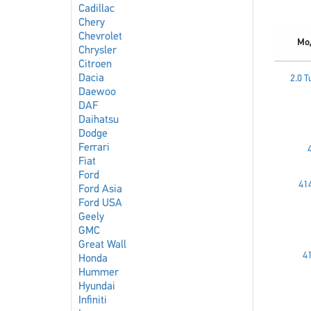
Cadillac
Chery
Chevrolet
Мо
Chrysler
Citroen
Dacia
2.0 T
Daewoo
DAF
Daihatsu
Dodge
Ferrari
Fiat
Ford
414
Ford Asia
Ford USA
Geely
GMC
Great Wall
4
Honda
Hummer
Hyundai
Infiniti