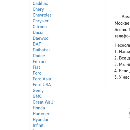
Cadillac
Chery
Chevrolet
Вам
Chrysler
Москве.
Citroen
Scenic 
Dacia
телефон
Daewoo
DAF
Несколь
Daihatsu
Наши
Dodge
Все 
Ferrari
Мы не
Fiat
Если 
Ford
У нас
Ford Asia
Ford USA
Geely
GMC
Great Wall
Honda
Hummer
Hyundai
Infiniti