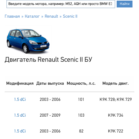
Главная
Каталог
Renault
Scenic II
Двигатель Renault Scenic II БУ
Модификация
Даты выпуска
Мощность, л.с.
Модель двиг.
1.5 dCi
2003 - 2006
101
K9K 728; K9K 729
1.5 dCi
2007 - 2009
103
K9K 734
1.5 dCi
2003 - 2006
82
K9K 722