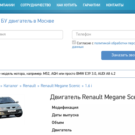
ОМПАНИИ
СОТРУДНИЧЕСТВО
КАК КУПИТЬ
ГАРАНТИИ
КОНТАКТЫ
 БУ двигатель в Москве
Согласие с
политикой обработки пер
данных
Заказать зв
Каталог
Renault
Renault Megane Scenic
1.6 i
Двигатель Renault Megane Scen
Модификация
Даты выпуска
Объем
Двигатель