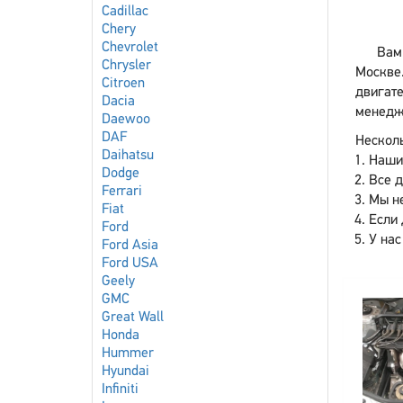
Cadillac
Chery
Chevrolet
Вам
Chrysler
Москве
Citroen
двигате
Dacia
менедже
Daewoo
DAF
Несколь
Daihatsu
Наши
Dodge
Все 
Ferrari
Мы не
Fiat
Если 
Ford
У нас
Ford Asia
Ford USA
Geely
GMC
Great Wall
Honda
Hummer
Hyundai
Infiniti