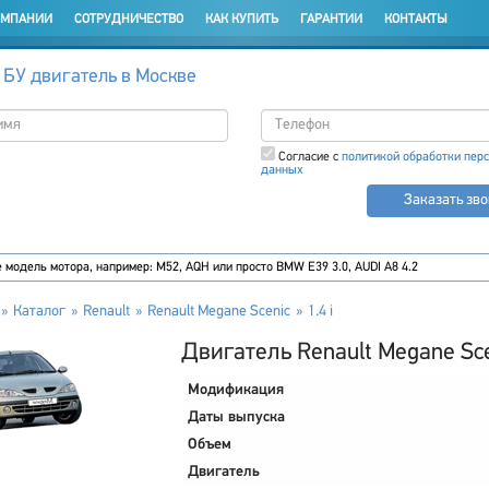
ОМПАНИИ
СОТРУДНИЧЕСТВО
КАК КУПИТЬ
ГАРАНТИИ
КОНТАКТЫ
 БУ двигатель в Москве
Согласие с
политикой обработки пер
данных
Заказать зв
Каталог
Renault
Renault Megane Scenic
1.4 i
Двигатель Renault Megane Scen
Модификация
Даты выпуска
Объем
Двигатель