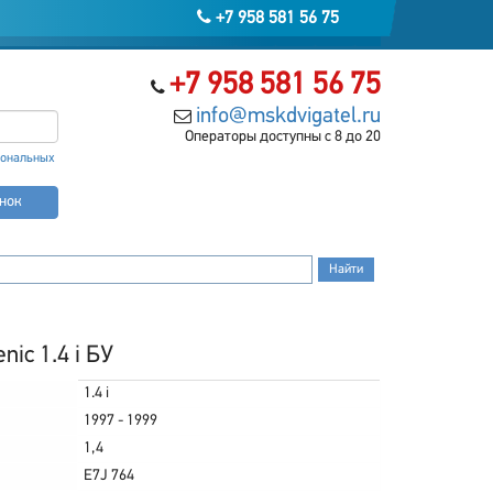
+7 958 581 56 75
+7 958 581 56 75
info@mskdvigatel.ru
Операторы доступны с 8 до 20
сональных
онок
ic 1.4 i БУ
1.4 i
1997 - 1999
1,4
E7J 764