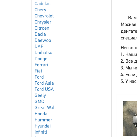
Cadillac
Chery
Chevrolet
Вам
Chrysler
Москве
Citroen
двигате
Dacia
специал
Daewoo
DAF
Несколь
Daihatsu
Наши
Dodge
Все 
Ferrari
Мы не
Fiat
Если 
Ford
У нас
Ford Asia
Ford USA
Geely
GMC
Great Wall
Honda
Hummer
Hyundai
Infiniti