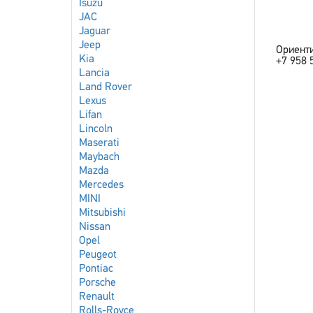
Isuzu
JAC
Jaguar
Jeep
Ориент
Kia
+7 958 
Lancia
Land Rover
Lexus
Lifan
Lincoln
Maserati
Maybach
Mazda
Mercedes
MINI
Mitsubishi
Nissan
Opel
Peugeot
Pontiac
Porsche
Renault
Rolls-Royce