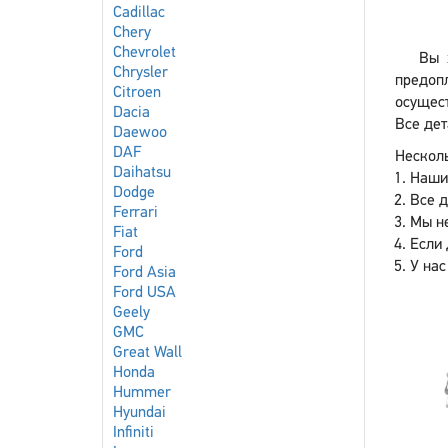
Cadillac
Chery
Chevrolet
Вы 
Chrysler
предоп
Citroen
осущест
Dacia
Все дет
Daewoo
DAF
Несколь
Daihatsu
Наши
Dodge
Все 
Ferrari
Мы не
Fiat
Если 
Ford
У нас
Ford Asia
Ford USA
Geely
GMC
Great Wall
Honda
Hummer
Hyundai
Infiniti