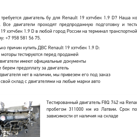
 требуется двигатель бу для Renault 19 хэтчбек 1.9 D? Наша к
. Все двигатели проходят предпродажную подготовку и тест
 19 хэтчбек 1.9 D в любой город России на терминал транспортно
у: +7 958 581 56 75.
ко причин купить ДВС Renault 19 хэтчбек 1.9 D:
 моторы тестируются перед продажей
двигатели имеют официальные документы
 берем предоплату за двигатель
двигателя нет в наличии, мы привезем его под заказ
 свой склад с двигателями на любые марки авто
Тестированный двигатель F8Q 742 на Renaul
пробегом 311000 км из Латвии. Срок по
зависимости от наличия на складе