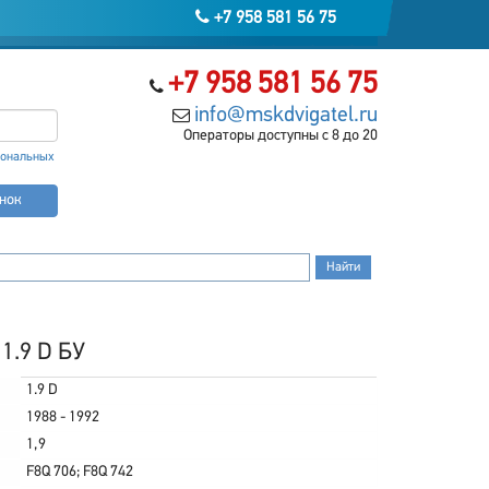
+7 958 581 56 75
+7 958 581 56 75
info@mskdvigatel.ru
Операторы доступны с 8 до 20
сональных
онок
 1.9 D БУ
1.9 D
1988 - 1992
1,9
F8Q 706; F8Q 742