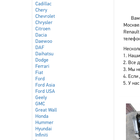
Cadillac
Chery
Chevrolet
Вам
Chrysler
Москве
Citroen
Renault
Dacia
телефон
Daewoo
DAF
Несколь
Daihatsu
Наши
Dodge
Все 
Ferrari
Мы не
Fiat
Если 
Ford
У нас
Ford Asia
Ford USA
Geely
GMC
Great Wall
Honda
Hummer
Hyundai
Infiniti