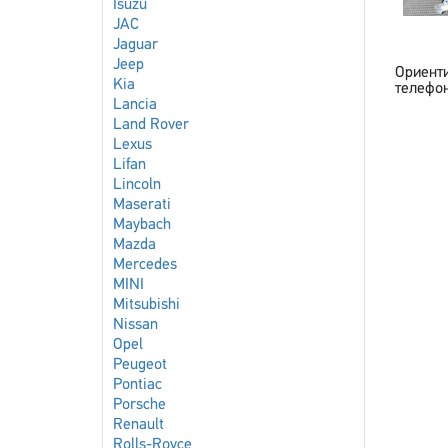
Isuzu
JAC
Jaguar
Jeep
Ориент
Kia
телефон
Lancia
Land Rover
Lexus
Lifan
Lincoln
Maserati
Maybach
Mazda
Mercedes
MINI
Mitsubishi
Nissan
Opel
Peugeot
Pontiac
Porsche
Renault
Rolls-Royce