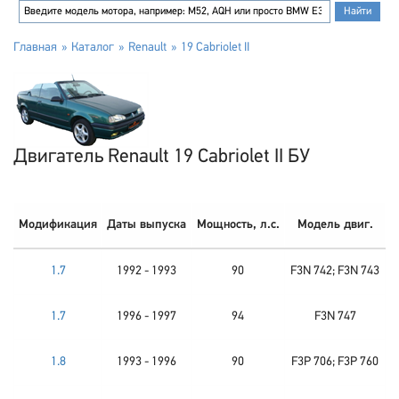
Главная
Каталог
Renault
19 Cabriolet II
Двигатель Renault 19 Cabriolet II БУ
Модификация
Даты выпуска
Мощность, л.с.
Модель двиг.
1.7
1992 - 1993
90
F3N 742; F3N 743
1.7
1996 - 1997
94
F3N 747
1.8
1993 - 1996
90
F3P 706; F3P 760