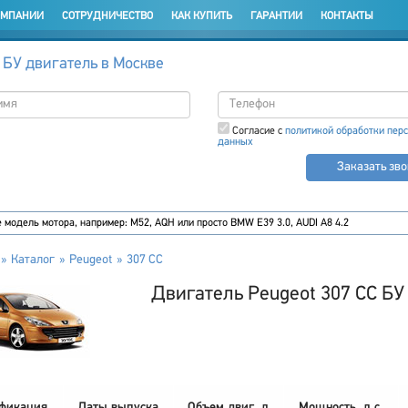
ОМПАНИИ
СОТРУДНИЧЕСТВО
КАК КУПИТЬ
ГАРАНТИИ
КОНТАКТЫ
 БУ двигатель в Москве
Согласие с
политикой обработки пер
данных
Заказать зв
Каталог
Peugeot
307 CC
Двигатель Peugeot 307 CC БУ
фикация
Даты выпуска
Объем двиг. л
Мощность, л.с.