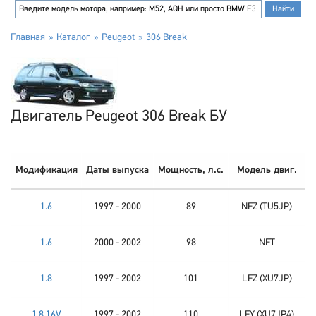
Главная
Каталог
Peugeot
306 Break
Двигатель Peugeot 306 Break БУ
Модификация
Даты выпуска
Мощность, л.с.
Модель двиг.
1.6
1997 - 2000
89
NFZ (TU5JP)
1.6
2000 - 2002
98
NFT
1.8
1997 - 2002
101
LFZ (XU7JP)
1.8 16V
1997 - 2002
110
LFY (XU7JP4)