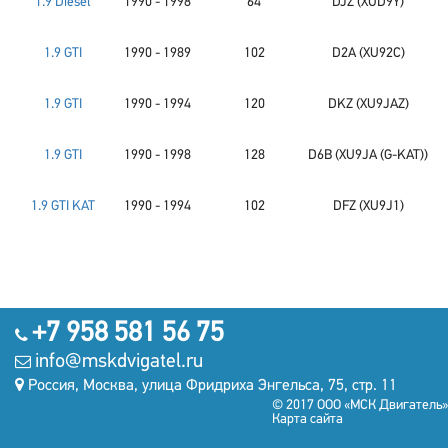
1.9 Diesel
1990 - 1998
64
DJZ (XUD9Y)
1.9 GTI
1990 - 1989
102
D2A (XU92C)
1.9 GTI
1990 - 1994
120
DKZ (XU9JAZ)
1.9 GTI
1990 - 1998
128
D6B (XU9JA (G-KAT))
1.9 GTI KAT
1990 - 1994
102
DFZ (XU9J1)
+7 958 581 56 75
info@mskdvigatel.ru
Россия, Москва, улица Фридриха Энгельса, 75, стр. 11
© 2017 ООО «МСК Двигатель»
Карта сайта