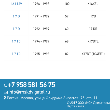
1.6 i 16V
1994 - 1998
100
X16XEL
1.7 D
1991 - 1992
57
17D
1.7 D
1992 - 1999
60
17 DR
1.7 TD
1994 - 1999
68
X17DTL
1.7 TD
1995 - 1998
82
X17DT (TC4EE1)
+7 958 581 56 75
info@mskdvigatel.ru
Россия, Москва, улица Фридриха Энгельса, 75, стр. 11
© 2017 ООО «МСК Двигатель»
Карта сайта