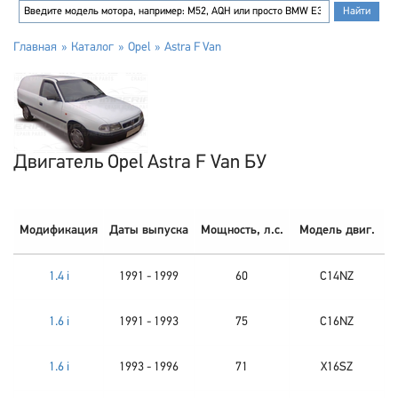
Главная
Каталог
Opel
Astra F Van
Двигатель Opel Astra F Van БУ
Модификация
Даты выпуска
Мощность, л.с.
Модель двиг.
1.4 i
1991 - 1999
60
C14NZ
1.6 i
1991 - 1993
75
C16NZ
1.6 i
1993 - 1996
71
X16SZ