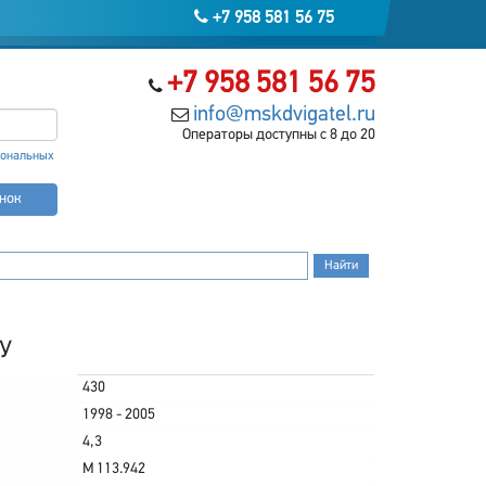
+7 958 581 56 75
+7 958 581 56 75
info@mskdvigatel.ru
Операторы доступны с 8 до 20
сональных
онок
БУ
430
1998 - 2005
4,3
M 113.942