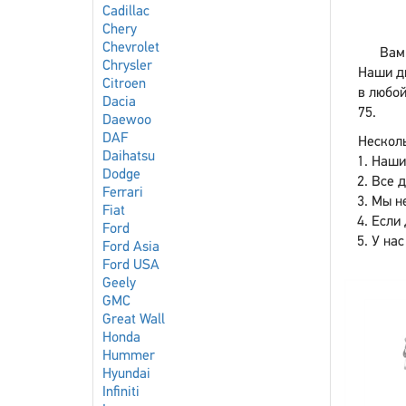
Cadillac
Chery
Chevrolet
Вам
Chrysler
Наши дв
Citroen
в любой
Dacia
75.
Daewoo
DAF
Несколь
Daihatsu
Наши
Dodge
Все 
Ferrari
Мы не
Fiat
Если 
Ford
У нас
Ford Asia
Ford USA
Geely
GMC
Great Wall
Honda
Hummer
Hyundai
Infiniti