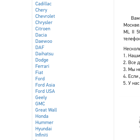
Cadillac
Chery
Chevrolet
Вам
Chrysler
Москве.
Citroen
ML II 5
Dacia
телефон
Daewoo
DAF
Несколь
Daihatsu
Наши
Dodge
Все 
Ferrari
Мы не
Fiat
Если 
Ford
У нас
Ford Asia
Ford USA
Geely
GMC
Great Wall
Honda
Hummer
Hyundai
Infiniti