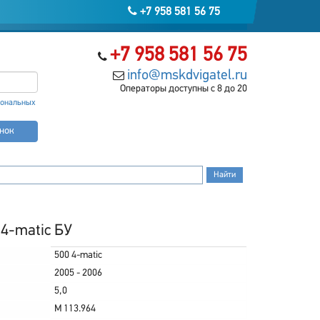
+7 958 581 56 75
+7 958 581 56 75
info@mskdvigatel.ru
Операторы доступны с 8 до 20
сональных
онок
 4-matic БУ
500 4-matic
2005 - 2006
5,0
M 113.964