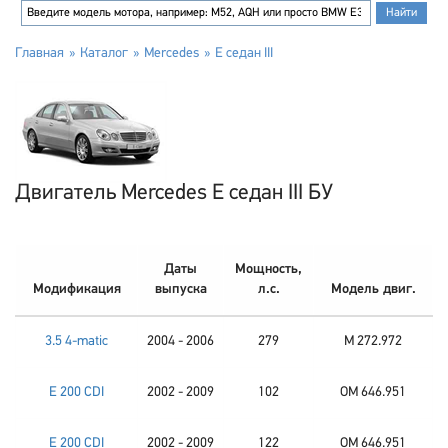
Главная
Каталог
Mercedes
E седан III
Двигатель Mercedes E седан III БУ
Даты
Мощность,
Модификация
выпуска
л.с.
Модель двиг.
3.5 4-matic
2004 - 2006
279
M 272.972
E 200 CDI
2002 - 2009
102
OM 646.951
E 200 CDI
2002 - 2009
122
OM 646.951