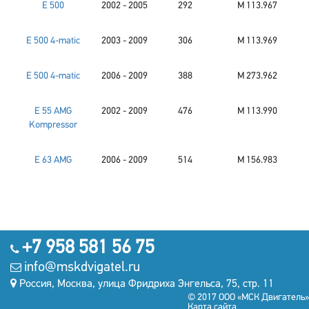
E 500
2002 - 2005
292
M 113.967
E 500 4-matic
2003 - 2009
306
M 113.969
E 500 4-matic
2006 - 2009
388
M 273.962
E 55 AMG
2002 - 2009
476
M 113.990
Kompressor
E 63 AMG
2006 - 2009
514
M 156.983
+7 958 581 56 75
info@mskdvigatel.ru
Россия, Москва, улица Фридриха Энгельса, 75, стр. 11
© 2017 ООО «МСК Двигатель»
Карта сайта