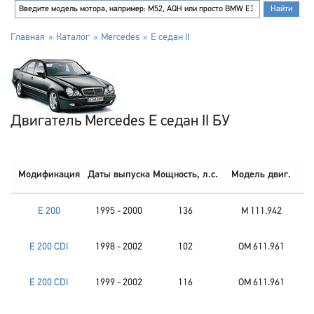
Главная
Каталог
Mercedes
E седан II
Двигатель Mercedes E седан II БУ
Модификация
Даты выпуска
Мощность, л.с.
Модель двиг.
E 200
1995 - 2000
136
M 111.942
E 200 CDI
1998 - 2002
102
OM 611.961
E 200 CDI
1999 - 2002
116
OM 611.961