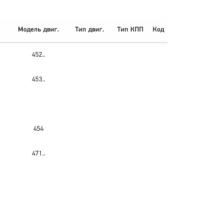
Модель двиг.
Тип двиг.
Тип КПП
Код
452..
453..
454
471..