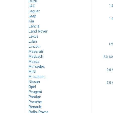
Isuzu
1.
JAC
Jaguar
Jeep
1.
Kia
Lancia
Land Rover
Lexus
Lifan
1.
Lincoln
Maserati
Maybach
2.0 16
Mazda
Mercedes
2.0 
MINI
Mitsubishi
Nissan
2.0 
Opel
Peugeot
Pontiac
Porsche
Renault
Rolls-Royce