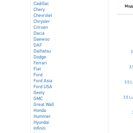
Cadillac
Мод
Chery
Chevrolet
Chrysler
Citroen
Dacia
Daewoo
DAF
Daihatsu
3
Dodge
Ferrari
3.
Fiat
Ford
Ford Asia
3.5 
Ford USA
Geely
3.5 L
GMC
Great Wall
Honda
Hummer
Hyundai
Infiniti