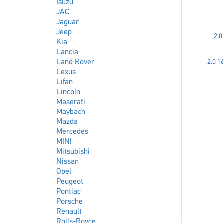
Isuzu
JAC
Jaguar
Jeep
2.
Kia
Lancia
Land Rover
2.0 
Lexus
Lifan
Lincoln
Maserati
Maybach
Mazda
Mercedes
MINI
Mitsubishi
Nissan
Opel
Peugeot
Pontiac
Porsche
Renault
Rolls-Royce