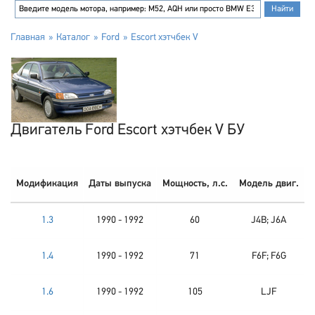
Главная
Каталог
Ford
Escort хэтчбек V
Двигатель Ford Escort хэтчбек V БУ
Модификация
Даты выпуска
Мощность, л.с.
Модель двиг.
1.3
1990 - 1992
60
J4B; J6A
1.4
1990 - 1992
71
F6F; F6G
1.6
1990 - 1992
105
LJF