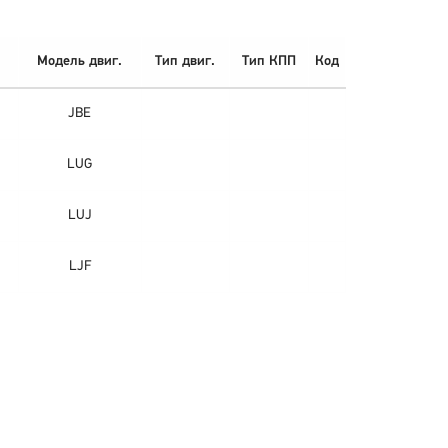
Модель двиг.
Тип двиг.
Тип КПП
Код
JBE
LUG
LUJ
LJF