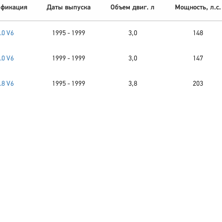
фикация
Даты выпуска
Объем двиг. л
Мощность, л.с.
.0 V6
1995 - 1999
3,0
148
.0 V6
1999 - 1999
3,0
147
.8 V6
1995 - 1999
3,8
203