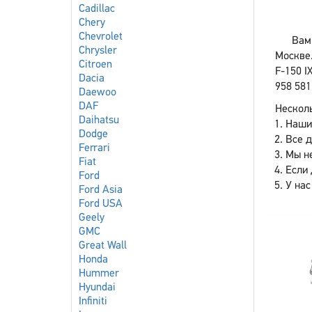
Cadillac
Chery
Chevrolet
Вам
Chrysler
Москве.
Citroen
F-150 I
Dacia
958 581
Daewoo
DAF
Несколь
Daihatsu
Наши
Dodge
Все 
Ferrari
Мы не
Fiat
Если 
Ford
У нас
Ford Asia
Ford USA
Geely
GMC
Great Wall
Honda
Hummer
Hyundai
Infiniti