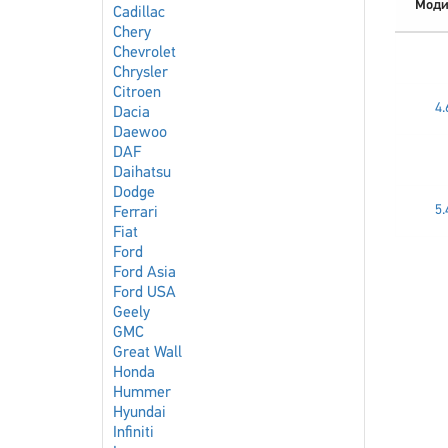
Моди
Cadillac
Chery
Chevrolet
Chrysler
Citroen
4
Dacia
Daewoo
DAF
Daihatsu
Dodge
5
Ferrari
Fiat
Ford
Ford Asia
Ford USA
Geely
GMC
Great Wall
Honda
Hummer
Hyundai
Infiniti