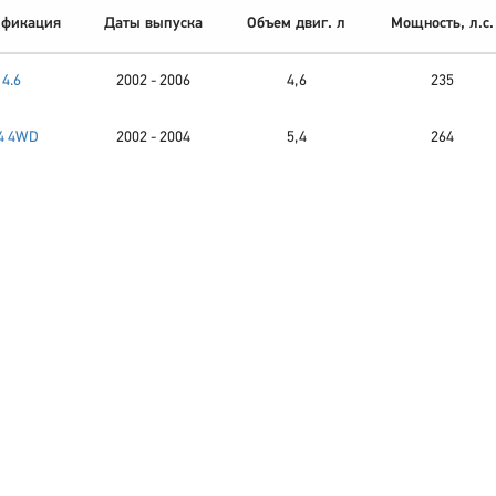
фикация
Даты выпуска
Объем двиг. л
Мощность, л.с.
4.6
2002 - 2006
4,6
235
.4 4WD
2002 - 2004
5,4
264